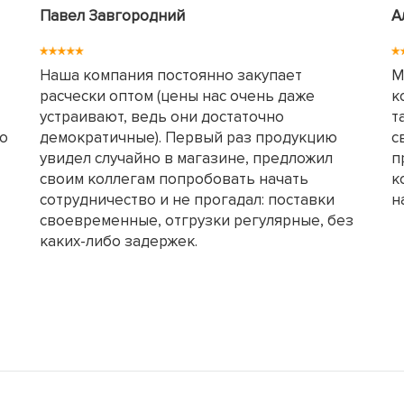
Павел Завгородний
А
Наша компания постоянно закупает
М
расчески оптом (цены нас очень даже
к
устраивают, ведь они достаточно
т
но
демократичные). Первый раз продукцию
с
увидел случайно в магазине, предложил
п
своим коллегам попробовать начать
к
сотрудничество и не прогадал: поставки
н
своевременные, отгрузки регулярные, без
каких-либо задержек.