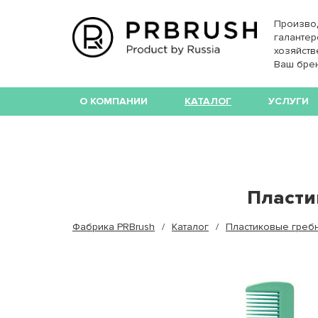
Произво
галантер
хозяйств
Ваш бре
О КОМПАНИИ
КАТАЛОГ
УСЛУГИ
Пласти
Фабрика PRBrush
Каталог
Пластиковые гребн