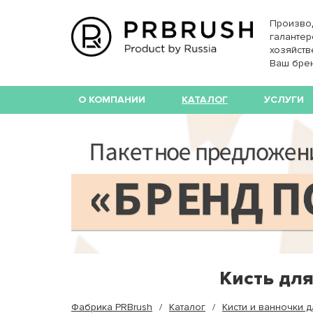
Произво
галантер
хозяйств
Ваш бре
О КОМПАНИИ
КАТАЛОГ
УСЛУГИ
Кисть дл
Фабрика PRBrush
Каталог
Кисти и ванночки 