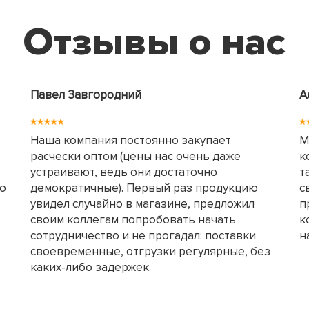
Отзывы о нас
Павел Завгородний
А
Наша компания постоянно закупает
М
расчески оптом (цены нас очень даже
к
устраивают, ведь они достаточно
т
но
демократичные). Первый раз продукцию
с
увидел случайно в магазине, предложил
п
своим коллегам попробовать начать
к
сотрудничество и не прогадал: поставки
н
своевременные, отгрузки регулярные, без
каких-либо задержек.