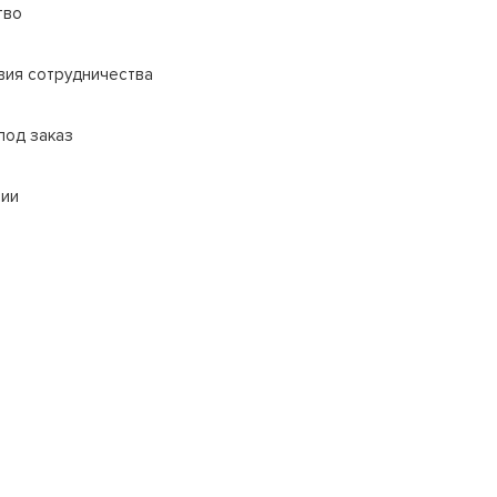
тво
вия сотрудничества
под заказ
сии