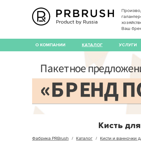
Произво
галантер
хозяйств
Ваш бре
О КОМПАНИИ
КАТАЛОГ
УСЛУГИ
Кисть дл
Фабрика PRBrush
Каталог
Кисти и ванночки 