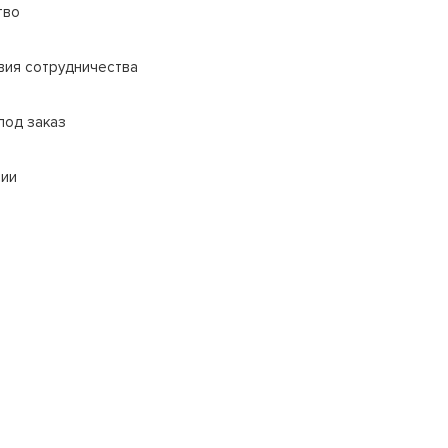
тво
вия сотрудничества
под заказ
сии