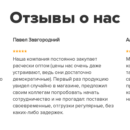
Отзывы о нас
Павел Завгородний
А
Наша компания постоянно закупает
М
расчески оптом (цены нас очень даже
к
устраивают, ведь они достаточно
т
но
демократичные). Первый раз продукцию
с
увидел случайно в магазине, предложил
п
своим коллегам попробовать начать
к
сотрудничество и не прогадал: поставки
н
своевременные, отгрузки регулярные, без
каких-либо задержек.