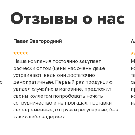
Отзывы о нас
Павел Завгородний
А
Наша компания постоянно закупает
М
расчески оптом (цены нас очень даже
к
устраивают, ведь они достаточно
т
но
демократичные). Первый раз продукцию
с
увидел случайно в магазине, предложил
п
своим коллегам попробовать начать
к
сотрудничество и не прогадал: поставки
н
своевременные, отгрузки регулярные, без
каких-либо задержек.