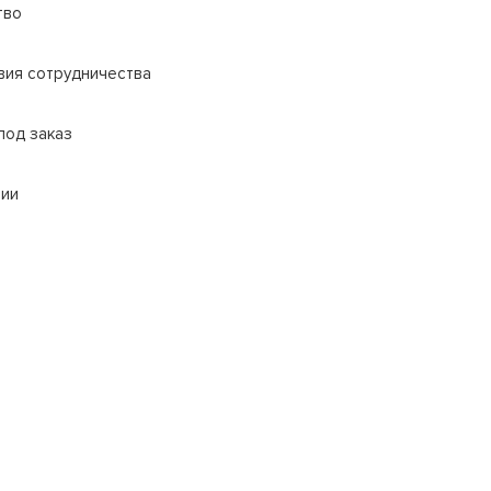
тво
вия сотрудничества
под заказ
сии