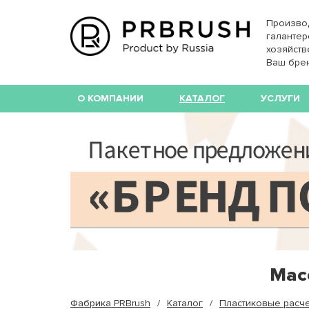
Произво
галантер
хозяйств
Ваш бре
О КОМПАНИИ
КАТАЛОГ
УСЛУГИ
Мас
Фабрика PRBrush
Каталог
Пластиковые расч