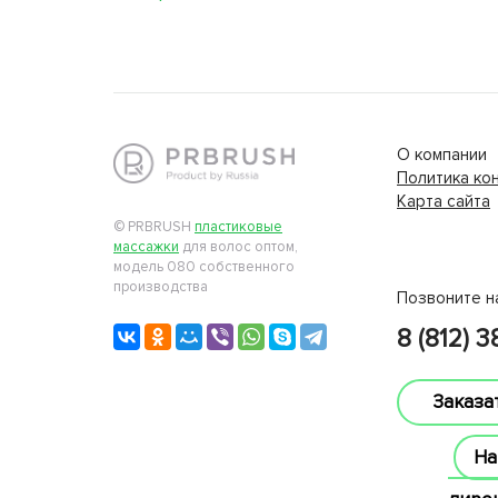
О компании
Политика ко
Карта сайта
lucky jet
© PRBRUSH
пластиковые
массажки
для волос оптом,
модель 080 собственного
производства
Позвоните н
8 (812) 
Заказа
На