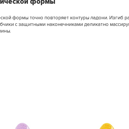
мической формы
еской формы точно повторяет контуры ладони. Изгиб р
убчики с защитными наконечниками деликатно массиру
лины.