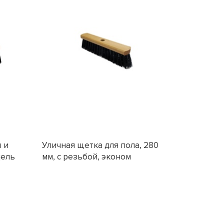
 и
Уличная щетка для пола, 280
Уличная 
дель
мм, с резьбой, эконом
мм, усил
эконом