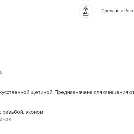
Сделано в Рос
а
скусственной щетиной. Предназначена для очищения о
 с резьбой, эконом
ренок