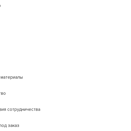
о
 материалы
тво
вия сотрудничества
под заказ