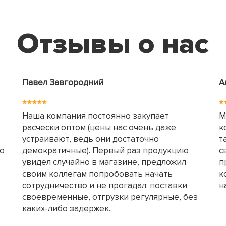
Отзывы о нас
Павел Завгородний
А
Наша компания постоянно закупает
М
расчески оптом (цены нас очень даже
к
устраивают, ведь они достаточно
т
но
демократичные). Первый раз продукцию
с
увидел случайно в магазине, предложил
п
своим коллегам попробовать начать
к
сотрудничество и не прогадал: поставки
н
своевременные, отгрузки регулярные, без
каких-либо задержек.